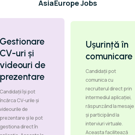
AsiaEurope Jobs
Gestionare
Ușurință în
CV-uri și
comunicare
videouri de
Candidații pot
prezentare
comunica cu
recruiterul direct prin
Candidații își pot
intermediul aplicației,
încărca CV-urile și
răspunzând la mesaje
videourile de
și participând la
prezentare și le pot
interviuri virtuale.
gestiona direct în
Aceasta facilitează