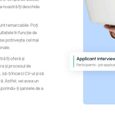
ia noastră îți deschide
sunt remarcabile. Poți
zultatele în funcție de
e se potrivește cel mai
onale.
ră îți oferă și
ra și procesul de
 să-ți încarci CV-ul și să
ă. Astfel, vei avea un
 sporindu-ți șansele de a