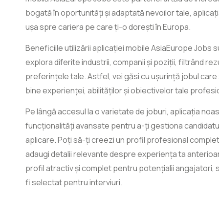
bogată în oportunități și adaptată nevoilor tale, aplicaț
ușa spre cariera pe care ți-o dorești în Europa.
Beneficiile utilizării aplicației mobile AsiaEurope Jobs 
explora diferite industrii, companii și poziții, filtrând re
preferințele tale. Astfel, vei găsi cu ușurință jobul car
bine experienței, abilităților și obiectivelor tale profesi
Pe lângă accesul la o varietate de joburi, aplicația noast
funcționalități avansate pentru a-ți gestiona candidatu
aplicare. Poți să-ți creezi un profil profesional complet,
adaugi detalii relevante despre experiența ta anterioar
profil atractiv și complet pentru potențialii angajatori,
fi selectat pentru interviuri.