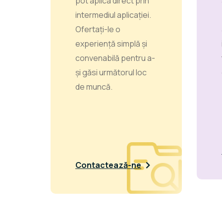
pot aplica direct prin
intermediul aplicației.
Ofertați-le o
experiență simplă și
convenabilă pentru a-
și găsi următorul loc
de muncă.
Contactează-ne