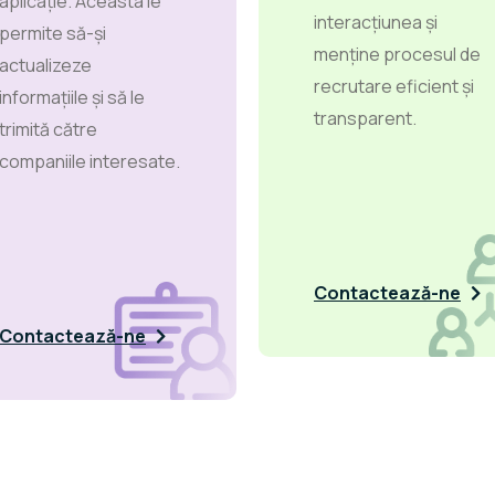
aplicație. Aceasta le
interacțiunea și
permite să-și
menține procesul de
actualizeze
recrutare eficient și
informațiile și să le
transparent.
trimită către
companiile interesate.
Contactează-ne
Contactează-ne