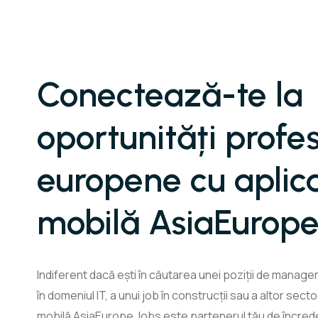
Conectează-te la
oportunități profe
europene cu aplic
mobilă AsiaEurope
Indiferent dacă ești în căutarea unei poziții de manage
în domeniul IT, a unui job în construcții sau a altor sect
mobilă AsiaEurope Jobs este partenerul tău de încreder