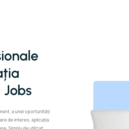
sionale
ația
 Jobs
ment, a unei oportunități
oare de interes, aplicația
e. Simplu de utilizat,