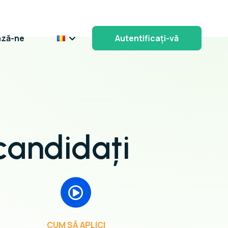
ază-ne
Autentificați-vă
candidați
CUM SĂ APLICI